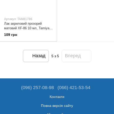
Артикул: TAM81786
Лак акриловий прозорий
матовий XF-86 10 мл, Tamiya
81786
109 грн
Назад
Вперед
5
з 5
(096) 257-08-98
(066) 421-53-54
Контакти
Повна версія сайту