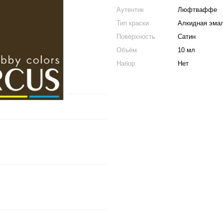
Аутентик
Люфтваффе
Тип краски
Алкидная эма
Поверхность
Сатин
Объём
10 мл
Набор
Нет