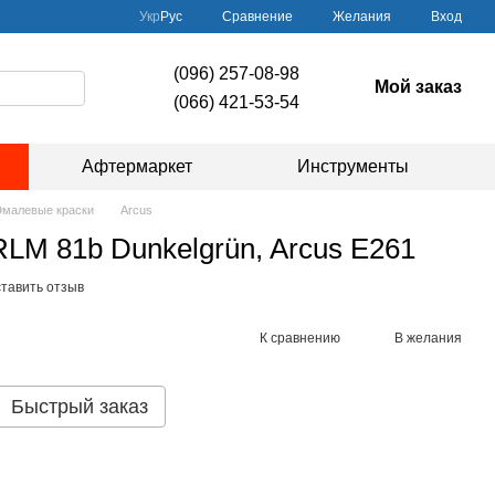
Сравнение
Укр
Рус
Желания
Вход
(096) 257-08-98
Мой заказ
(066) 421-53-54
Афтермаркет
Инструменты
Эмалевые краски
Arcus
LM 81b Dunkelgrün, Arcus E261
тавить отзыв
К сравнению
В желания
Быстрый заказ