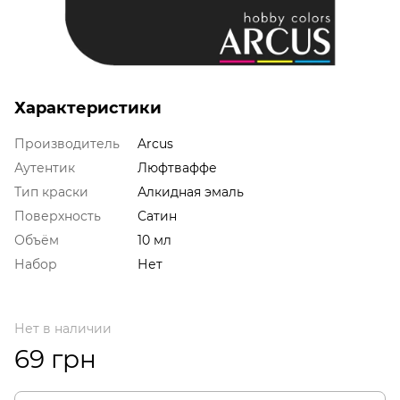
Характеристики
Производитель
Arcus
Аутентик
Люфтваффе
Тип краски
Алкидная эмаль
Поверхность
Сатин
Объём
10 мл
Набор
Нет
Нет в наличии
69 грн