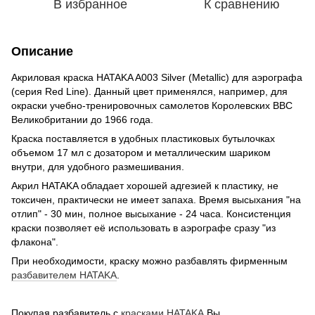
В избранное
К сравнению
Описание
Акриловая краска HATAKA A003 Silver (Metallic) для аэрографа
(серия Red Line). Данный цвет применялся, например, для
окраски учебно-тренировочных самолетов Королевских ВВС
Великобритании до 1966 года.
Краска поставляется в удобных пластиковых бутылочках
объемом 17 мл с дозатором и металлическим шариком
внутри, для удобного размешивания.
Акрил HATAKA обладает хорошей адгезией к пластику, не
токсичен, практически не имеет запаха. Время высыхания "на
отлип" - 30 мин, полное высыхание - 24 часа. Консистенция
краски позволяет её использовать в аэрографе сразу "из
флакона".
При необходимости, краску можно разбавлять фирменным
разбавителем HATAKA
.
Покупая разбавитель с
красками HATAKA
Вы