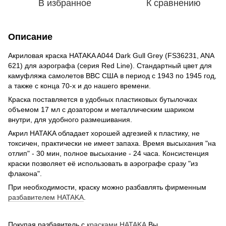
В избранное
К сравнению
Описание
Акриловая краска HATAKA A044 Dark Gull Grey (FS36231, ANA
621) для аэрографа (серия Red Line). Стандартный цвет для
камуфляжа самолетов ВВС США в период с 1943 по 1945 год,
а также с конца 70-х и до нашего времени.
Краска поставляется в удобных пластиковых бутылочках
объемом 17 мл с дозатором и металлическим шариком
внутри, для удобного размешивания.
Акрил HATAKA обладает хорошей адгезией к пластику, не
токсичен, практически не имеет запаха. Время высыхания "на
отлип" - 30 мин, полное высыхание - 24 часа. Консистенция
краски позволяет её использовать в аэрографе сразу "из
флакона".
При необходимости, краску можно разбавлять фирменным
разбавителем HATAKA
.
Покупая разбавитель с
красками HATAKA
Вы