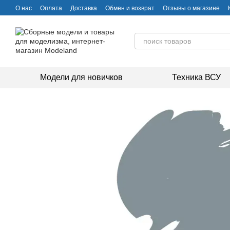
Перейти к основному контенту
О нас
Оплата
Доставка
Обмен и возврат
Отзывы о магазине
Модели для новичков
Техника ВСУ