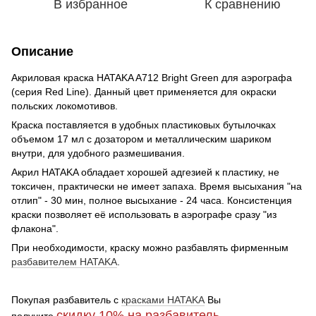
В избранное
К сравнению
Описание
Акриловая краска HATAKA A712 Bright Green для аэрографа
(серия Red Line). Данный цвет применяется для окраски
польских локомотивов.
Краска поставляется в удобных пластиковых бутылочках
объемом 17 мл с дозатором и металлическим шариком
внутри, для удобного размешивания.
Акрил HATAKA обладает хорошей адгезией к пластику, не
токсичен, практически не имеет запаха. Время высыхания "на
отлип" - 30 мин, полное высыхание - 24 часа. Консистенция
краски позволяет её использовать в аэрографе сразу "из
флакона".
При необходимости, краску можно разбавлять фирменным
разбавителем HATAKA
.
Покупая разбавитель с
красками HATAKA
Вы
скидку 10%
на разбавитель
получите
.