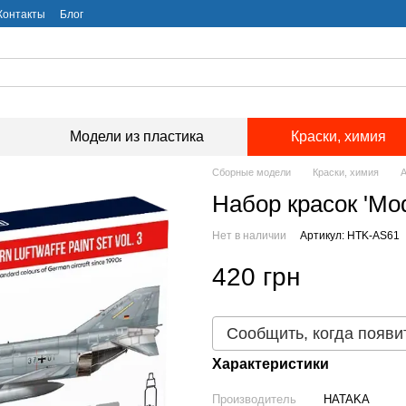
Контакты
Блог
Модели из пластика
Краски, химия
Сборные модели
Краски, химия
А
Набор красок 'Mod
Нет в наличии
Артикул: HTK-AS61
420 грн
Сообщить, когда появи
Характеристики
Производитель
HATAKA