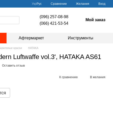
Сравнение
Укр
Рус
Желания
Вход
(096) 257-08-98
Мой заказ
(066) 421-53-54
Афтермаркет
Инструменты
криловые краски
HATAKA
ern Luftwaffe vol.3', HATAKA AS61
Оставить отзыв
К сравнению
В желания
тся