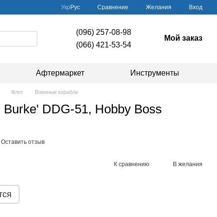
Сравнение
Укр
Рус
Желания
Вход
(096) 257-08-98
Мой заказ
(066) 421-53-54
Афтермаркет
Инструменты
Флот
Военные корабли
h Burke' DDG-51, Hobby Boss
Оставить отзыв
К сравнению
В желания
тся