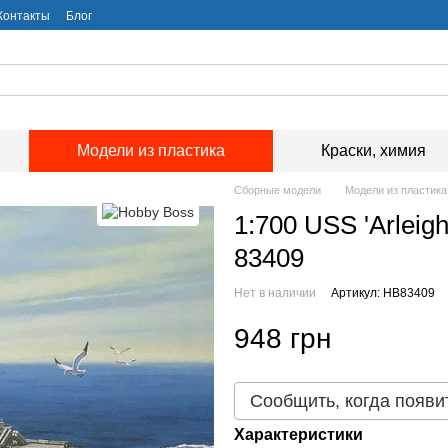
Контакты
Блог
Модели из пластика
Краски, химия
Сборные модели
Модели из пластика
1:700 USS 'Arleig
83409
Нет в наличии
Артикул: HB83409
948 грн
Сообщить, когда появи
Характеристики