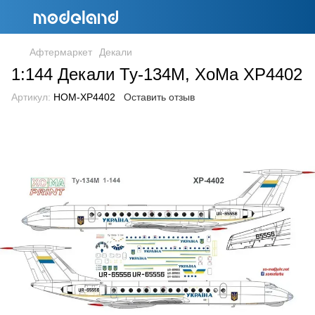
Афтермаркет
Декали
1:144 Декали Ту-134М, ХоМа XP4402
Артикул:
HOM-XP4402
Оставить отзыв