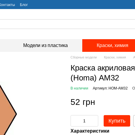
Контакты
Блог
Модели из пластика
Краски, химия
Сборные модели
Краски, химия
А
Краска акриловая
(Homa) АМ32
В наличии
Артикул: HOM-AM32
О
52 грн
Купить
Характеристики