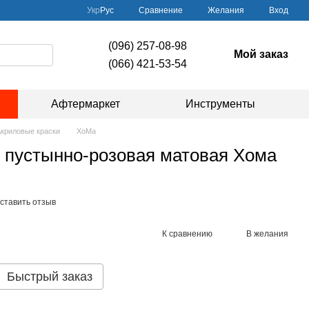
Сравнение
Укр
Рус
Желания
Вход
(096) 257-08-98
Мой заказ
(066) 421-53-54
Афтермаркет
Инструменты
криловые краски
ХоМа
 пустынно-розовая матовая Хома
ставить отзыв
К сравнению
В желания
Быстрый заказ