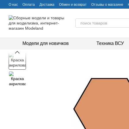
Перейти к основному контенту
О нас
Оплата
Доставка
Обмен и возврат
Отзывы о магазине
Модели для новичков
Техника ВСУ