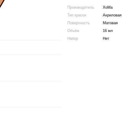
Производитель
ХоМа
Тип краски
Акриловая
Поверхность
Матовая
Объём
16 мл
Набор
Нет