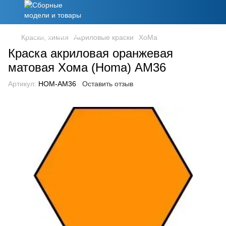
Краски, химия
Акриловые краски
ХоМа
Краска акриловая оранжевая
матовая Хома (Homa) АМ36
Артикул:
HOM-AM36
Оставить отзыв