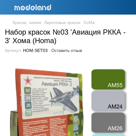
Краски, химия
Акриловые краски
ХоМа
Набор красок №03 'Авиация РККА -
3' Хома (Homa)
Артикул:
HOM-SET03
Оставить отзыв