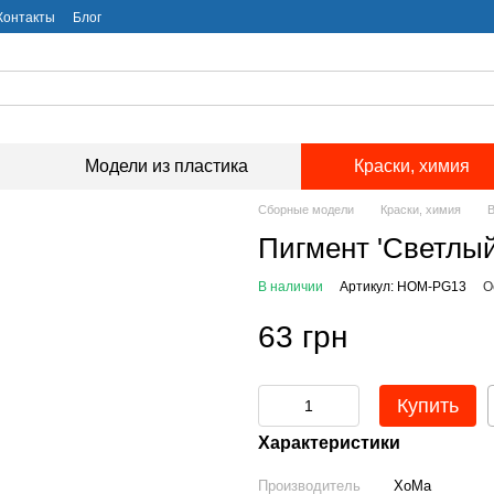
Контакты
Блог
Модели из пластика
Краски, химия
Сборные модели
Краски, химия
В
Пигмент 'Светлый
В наличии
Артикул: HOM-PG13
О
63 грн
Купить
Характеристики
Производитель
ХоМа