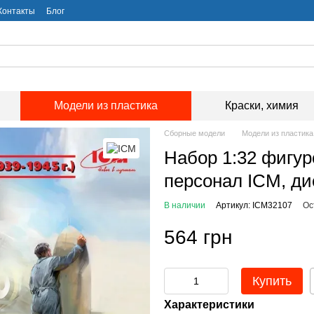
Контакты
Блог
Модели из пластика
Краски, химия
Сборные модели
Модели из пластика
Набор 1:32 фигу
персонал ICM, д
В наличии
Артикул: ICM32107
Ос
564 грн
Купить
Характеристики