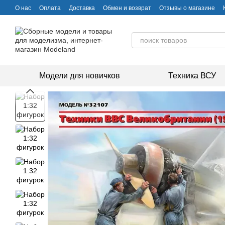
Перейти к основному контенту
О нас
Оплата
Доставка
Обмен и возврат
Отзывы о магазине
Модели для новичков
Техника ВСУ