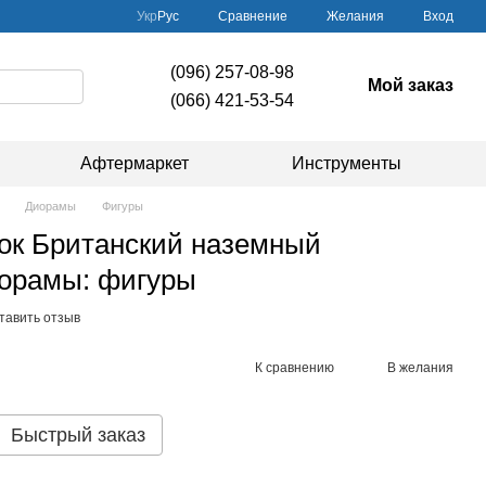
Сравнение
Укр
Рус
Желания
Вход
(096) 257-08-98
Мой заказ
(066) 421-53-54
Афтермаркет
Инструменты
Диорамы
Фигуры
рок Британский наземный
иорамы: фигуры
тавить отзыв
К сравнению
В желания
Быстрый заказ