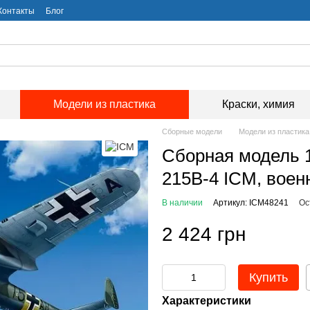
Контакты
Блог
Модели из пластика
Краски, химия
Сборные модели
Модели из пластика
Сборная модель 1
215B-4 ICM, военн
В наличии
Артикул: ICM48241
Ос
2 424 грн
Купить
Характеристики