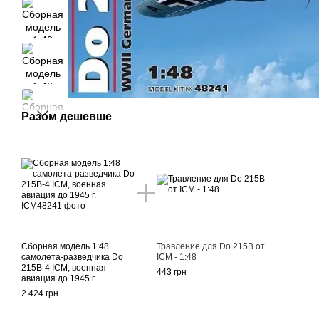
Разом дешевше
Сборная модель 1:48
Травление для Do 215B от
самолета-разведчика Do
ICM - 1:48
215B-4 ICM, военная
443 грн
авиация до 1945 г.
2 424 грн