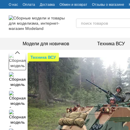
Перейти к основному контенту
О нас
Оплата
Доставка
Обмен и возврат
Отзывы о магазине
Модели для новичков
Техника ВСУ
Техника ВСУ