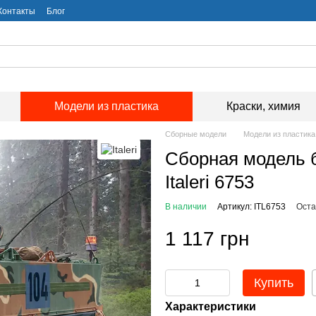
Контакты
Блог
Модели из пластика
Краски, химия
Сборные модели
Модели из пластика
Сборная модель б
Italeri 6753
В наличии
Артикул: ITL6753
Оста
1 117 грн
Купить
Характеристики