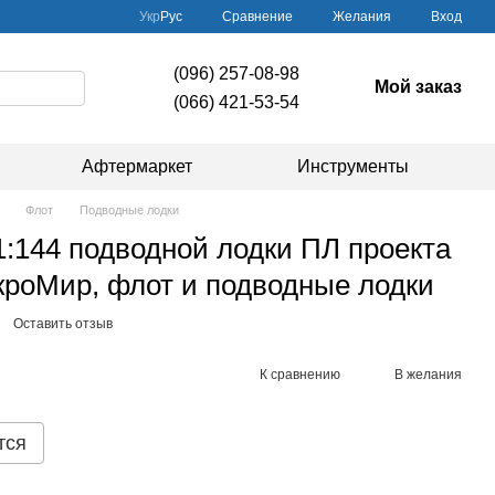
Сравнение
Укр
Рус
Желания
Вход
(096) 257-08-98
Мой заказ
(066) 421-53-54
Афтермаркет
Инструменты
Флот
Подводные лодки
:144 подводной лодки ПЛ проекта
кроМир, флот и подводные лодки
Оставить отзыв
К сравнению
В желания
тся