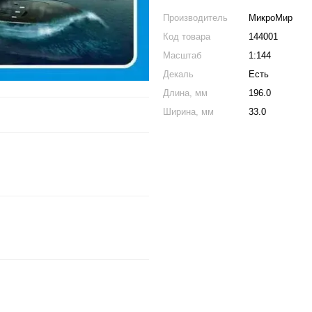
Производитель
МикроМир
Код товара
144001
Масштаб
1:144
Декаль
Есть
Длина, мм
196.0
Ширина, мм
33.0