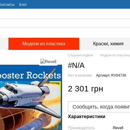
Контакты
Блог
Модели из пластика
Краски, химия
Сборные модели
Модели из пластика
#N/A
Нет в наличии
Артикул: RV04736
2 301 грн
Сообщить, когда появи
Характеристики
Производитель
Revell