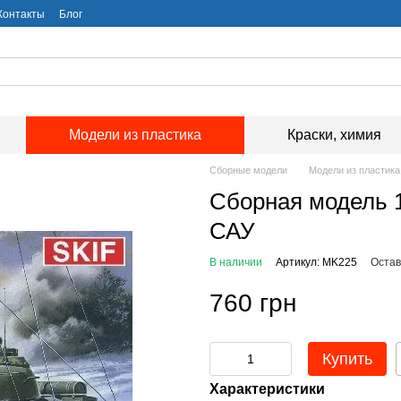
Контакты
Блог
Модели из пластика
Краски, химия
Сборные модели
Модели из пластика
Сборная модель 1
САУ
В наличии
Артикул: MK225
Остав
760 грн
Купить
Характеристики