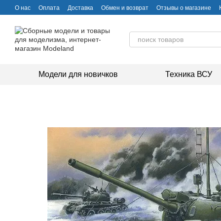
Перейти к основному контенту
О нас
Оплата
Доставка
Обмен и возврат
Отзывы о магазине
Модели для новичков
Техника ВСУ