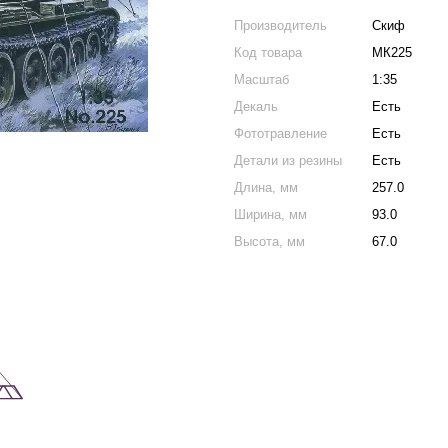
Производитель
Скиф
Код товара
МК225
Масштаб
1:35
Декаль
Есть
Фототравление
Есть
Детали из резины
Есть
Длина, мм
257.0
Ширина, мм
93.0
Высота, мм
67.0