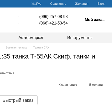
Сравнение
Укр
Рус
Желания
Вход
(096) 257-08-98
Мой заказ
(066) 421-53-54
Афтермаркет
Инструменты
Военная техника
Танки и САУ
:35 танка Т-55АК Скиф, танки и
ить отзыв
К сравнению
В желания
Быстрый заказ