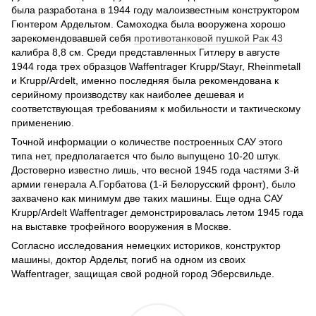
была разработана в 1944 году малоизвестным конструктором
Гюнтером Ардельтом. Самоходка была вооружена хорошо
зарекомендовавшей себя
противотанковой пушкой Pак 43
калибра 8,8 см. Среди представленных Гитлеру в августе
1944 года трех образцов Waffentrager Krupp/Stayr, Rheinmetall
и Krupp/Ardelt, именно последняя была рекомендована к
серийному производству как наиболее дешевая
и
соответствующая требованиям к мобильности и тактическому
применению
.
Точной информации о количестве построенных САУ этого
типа нет, предполагается что было выпущено 10-20 штук.
Достоверно известно лишь, что весной 1945 года частями 3-й
армии генерала А.Горбатова (1-й Белорусский фронт), было
захвачено как минимум две таких машины. Еще одна САУ
Krupp/Ardelt Waffentrager демонстрировалась летом 1945 года
на выставке трофейного вооружения в Москве.
Согласно исследования немецких историков, конструктор
машины, доктор Ардельт, погиб на одном из своих
Waffentrager, защищая свой родной город Эберсвильде.