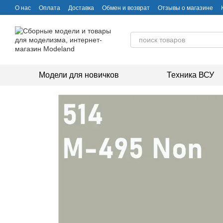
Перейти к основному контенту
О нас
Оплата
Доставка
Обмен и возврат
Отзывы о магазине
Модели для новичков
Техника ВСУ