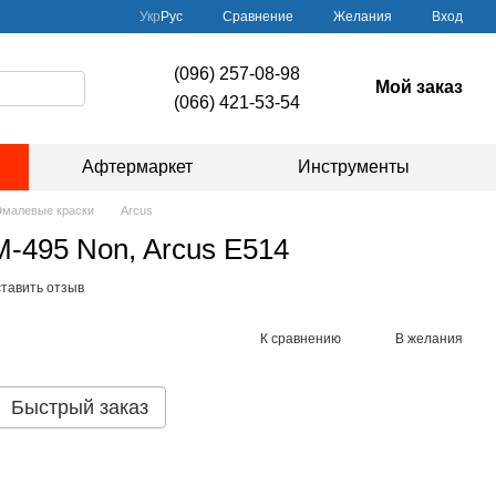
Сравнение
Укр
Рус
Желания
Вход
(096) 257-08-98
Мой заказ
(066) 421-53-54
Афтермаркет
Инструменты
Эмалевые краски
Arcus
-495 Non, Arcus E514
тавить отзыв
К сравнению
В желания
Быстрый заказ