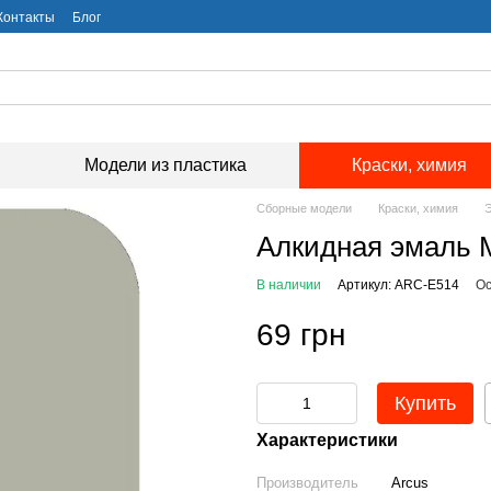
Контакты
Блог
Модели из пластика
Краски, химия
Сборные модели
Краски, химия
Алкидная эмаль M
В наличии
Артикул: ARC-E514
Ос
69 грн
Купить
Характеристики
Производитель
Arcus