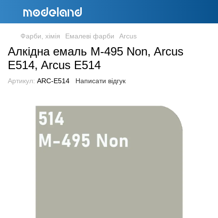
Фарби, хімія
Емалеві фарби
Arcus
Алкідна емаль M-495 Non, Arcus
E514, Arcus E514
Артикул:
ARC-E514
Написати відгук