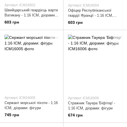
Артикул: ICM16002
Артикул: ICM16004
Швейцарський гвардієць варти
Офіцер Республіканської
Ватикану - 1:16 ICM, діорами:
гвардії Франції - 1:16 ICM,
фігури
діорами: фігури
603 грн
603 грн
Артикул: ICM16005
Артикул: ICM16006
Сержант морської піхоти - 1:16
Стражник Тауера 'Біфітер' -
ICM, діорами: фігури
1:16 ICM, діорами: фігури
745 грн
674 грн