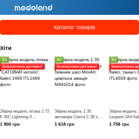
Каталог товарів
Хіти
Хіт
Хіт
Хіт
Безкоштовна доставка!
Безкоштовна доставка!
Безкоштовна до
Збірна модель літака 1:72
Збірна модель 1:35
Збірна модель 
F-35C Lightning II
автожира Cierva C.30 з
Leopard 2A4 Itale
"CATOBAR version", Italeri
лижним шасі MiniArt,
САУ
1 900 грн
1 618 грн
1 758 грн
1469
цивільна авіація