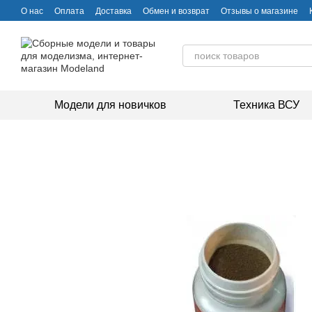
Перейти к основному контенту
О нас
Оплата
Доставка
Обмен и возврат
Отзывы о магазине
Модели для новичков
Техника ВСУ