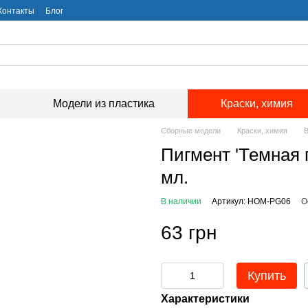
Контакты
Блог
Модели из пластика
Краски, химия
Сборные модели
Краски, химия
В
Пигмент 'Темная 
мл.
В наличии
Артикул: HOM-PG06
О
63 грн
Купить
Характеристики