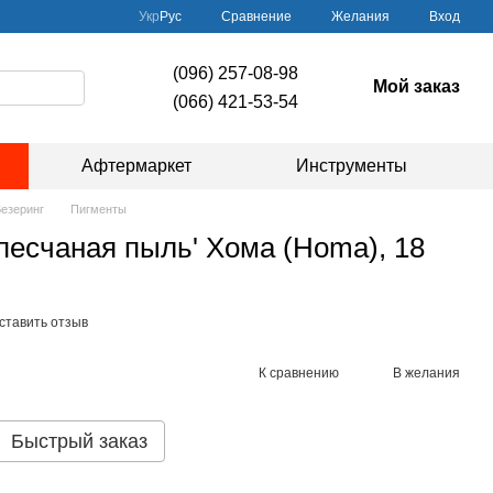
Сравнение
Укр
Рус
Желания
Вход
(096) 257-08-98
Мой заказ
(066) 421-53-54
Афтермаркет
Инструменты
езеринг
Пигменты
песчаная пыль' Хома (Homa), 18
ставить отзыв
К сравнению
В желания
Быстрый заказ