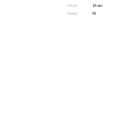
Об'єм
18 мл
Набір
Ні