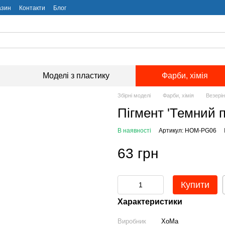
азин
Контакти
Блог
Моделі з пластику
Фарби, хімія
Збірні моделі
Фарби, хімія
Везерін
Пігмент 'Темний 
В наявності
Артикул: HOM-PG06
63 грн
Купити
Характеристики
Виробник
ХоМа