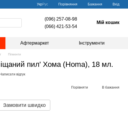
Порівняння
Укр
Рус
Бажання
Вхід
(096) 257-08-98
Мій кошик
(066) 421-53-54
Афтермаркет
Інструменти
г
Пігменти
піщаний пил' Хома (Homa), 18 мл.
Написати відгук
Порівняти
В бажання
Замовити швидко