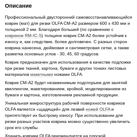
Описание
Профессиональный двусторонний самовосстанавливающийся
коврик (мат) для резки OLFA CM-A2 размером 600 x 430 мм и
толщиной 2 мм. Благодаря большей (по сравнению с
ковриком RM-IC-S
) толщине коврик CM-A2 более устойчив к
износу и, как следствие, более долговечен. С разных сторон
коврика нанесена, дюймовая и сантиметровая сетки, а также
разметка основных углов - 30, 45, 60 градусов.
Коврик предназначен для использования в качестве подложки
при резке тканей, картона, бумаги и других тонких листовых
материалов
макетными
ножами OLFA.
Коврик CM-A2 будет незаменимым подспорьем для занятий
квиллингом, макетированием, кройкой, моделированием из
бумаги и картона, изготовлением рекламной продукции.
Уникальная микроструктура рабочей поверхности ковриков
OLFA является «щадящей» для лезвий
ножей OLFA
и
препятствует их быстрому износу. При использовании для
резки разных участков коврика можно существенно увеличить
срок его службы.
Хранить коврики OLFA рекомендуется на плоской