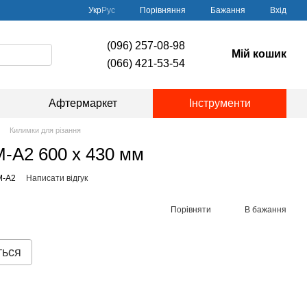
Порівняння
Укр
Рус
Бажання
Вхід
(096) 257-08-98
Мій кошик
(066) 421-53-54
Афтермаркет
Інструменти
Килимки для різання
-A2 600 x 430 мм
M-A2
Написати відгук
Порівняти
В бажання
ться