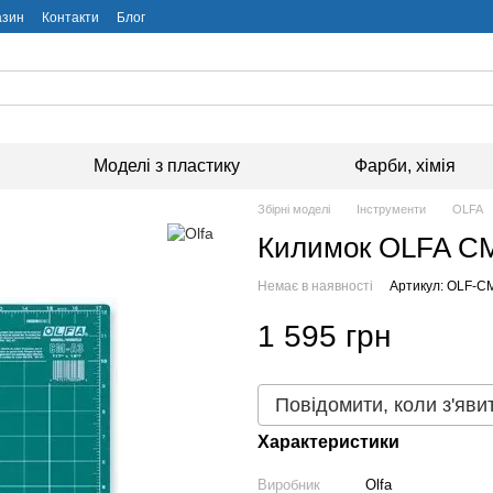
азин
Контакти
Блог
Моделі з пластику
Фарби, хімія
Збірні моделі
Інструменти
OLFA
Килимок OLFA CM
Немає в наявності
Артикул: OLF-C
1 595 грн
Повідомити, коли з'яви
Характеристики
Виробник
Olfa