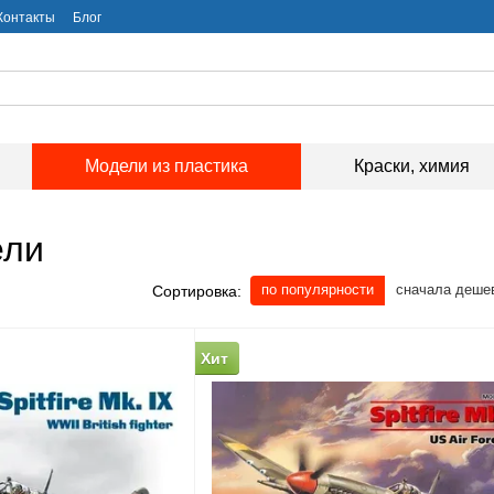
Контакты
Блог
Модели из пластика
Краски, химия
ели
по популярности
сначала деше
Сортировка:
Хит