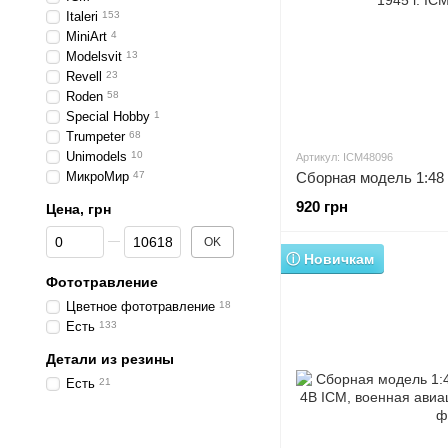
Italeri
153
MiniArt
4
Modelsvit
13
Revell
23
Roden
58
Special Hobby
1
Trumpeter
68
Unimodels
10
Артикул: ICM48096
МикроМир
47
920 грн
Цена, грн
От Цена, грн
До Цена, грн
OK
ⓘ Новичкам
Фототравление
Цветное фототравление
18
Есть
133
Детали из резины
Есть
21