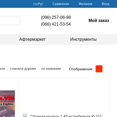
Сравнение
Укр
Рус
Желания
Вход
(096) 257-08-98
Мой заказ
(066) 421-53-54
Афтермаркет
Инструменты
вле
сначала дороже
по названию
Отображение: