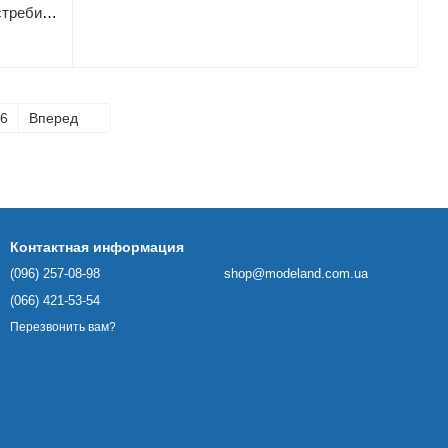
Сборная масштабная модель 1:48 истребителя-бомбардировщика Ju 88C-6 ICM, военная авиация до 1945 г.
6
Вперед
Контактная информация
(096) 257-08-98
shop@modeland.com.ua
(066) 421-53-54
Перезвонить вам?