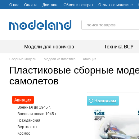
Перейти к основному контенту
О нас
Оплата
Доставка
Обмен и возврат
Отзывы о магазине
Модели для новичков
Техника ВСУ
Сборные модели
Модели из пластика
Авиация
Пластиковые сборные мод
самолетов
Авиация
ⓘ Новичкам
Военная до 1945 г.
Военная после 1945 г.
Гражданская
Вертолеты
Космос