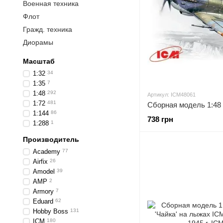
Военная техника
Флот
Гражд. техника
Диорамы
Масштаб
1:32
34
1:35
7
1:48
292
Артикул: ICM48061
1:72
481
1:144
86
738 грн
1:288
1
Производитель
Academy
77
Airfix
26
Amodel
39
AMP
2
Armory
7
Eduard
62
Hobby Boss
131
ICM
180