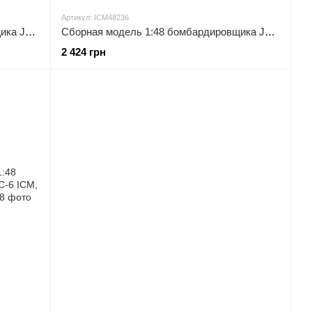
Артикул: ICM48236
Сборная модель 1:48 бомбардировщика Ju 88A-11 ICM, военная авиация до 1945 г.
Сборная модель 1:48 бомбардировщика Ju 88A-4/Torp ICM, военная авиация до 1945 г.
2 424 грн