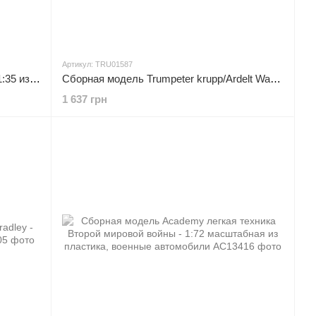
Артикул: TRU01587
Сборная модель Trumpeter сУ-152 - 1:35 из пластика, танки и САУ
Сборная модель Trumpeter krupp/Ardelt Waffentrager 88mm Pak 43 - 1:35 масштабная из пластика, танки и САУ
1 637 грн