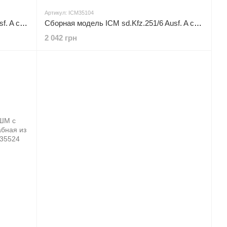
Артикул: ICM35104
Сборная модель ICM sd.Kfz.251/1 Ausf. A с немецкой пехотой - 1:35 пластиковая, военные бронетранспортеры
Сборная модель ICM sd.Kfz.251/6 Ausf. A с экипажем - 1:35 из пластика, военные бронетранспортеры
2 042 грн