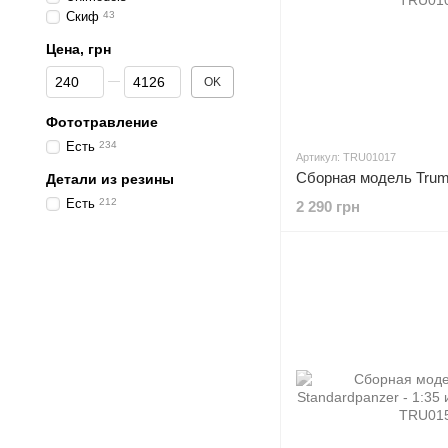
Скиф
43
Цена, грн
От Цена, грн
До Цена, грн
OK
Фототравление
Есть
234
Артикул: TRU01017
Детали из резины
Есть
212
2 290 грн