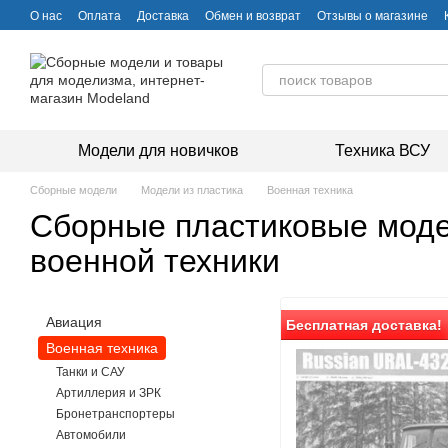
Перейти к основному контенту
О нас
Оплата
Доставка
Обмен и возврат
Отзывы о магазине
Модели для новичков
Техника ВСУ
Сборные модели
Модели из пластика
Военная техника
Сборные пластиковые мод
военной техники
Авиация
Бесплатная доставка!
Военная техника
Танки и САУ
Артиллерия и ЗРК
Бронетранспортеры
Автомобили