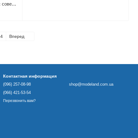
Сборная модель ICM зиЛ-131 КШМ с советскими водителями - 1:35 масштабная из пластика, военные автомобили
24
Вперед
Контактная информация
(096) 257-08-98
shop@modeland.com.ua
(066) 421-53-54
Перезвонить вам?