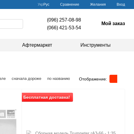
Сравнение
Укр
Рус
Желания
Вход
(096) 257-08-98
Мой заказ
(066) 421-53-54
Афтермаркет
Инструменты
вле
сначала дороже
по названию
Отображение:
Бесплатная доставка!