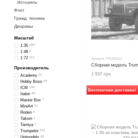
Мотоциклы
Флот
Гражд. техника
Диорамы
Масштаб
1:35
356
1:48
6
1:72
112
Артикул: TRU01012
Производитель
1 937 грн
Academy
22
Hobby Boss
49
ICM
109
Бесплатная доставка!
Italeri
48
Master Box
7
MiniArt
41
Roden
4
Takom
1
Tamiya
1
Trumpeter
101
Unimodels
48