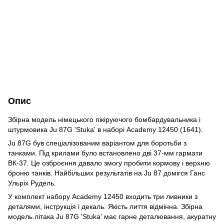
Опис
Збірна модель німецького пікіруючого бомбардувальника і
штурмовика Ju 87G 'Stuka' в наборі Academy 12450 (1641).
Ju 87G був спеціалізованим варіантом для боротьби з
танками. Під крилами було встановлено дві 37-мм гармати
ВК-37. Це озброєння давало змогу пробити кормову і верхню
броню танків. Найбільших результатів на Ju 87 домігся Ганс
Ульріх Рудель.
У комплект набору Academy 12450 входить три ливники з
деталями, інструкція і декаль. Якість лиття відмінна. Збірна
модель літака Ju 87G 'Stuka' має гарне деталювання, акуратну