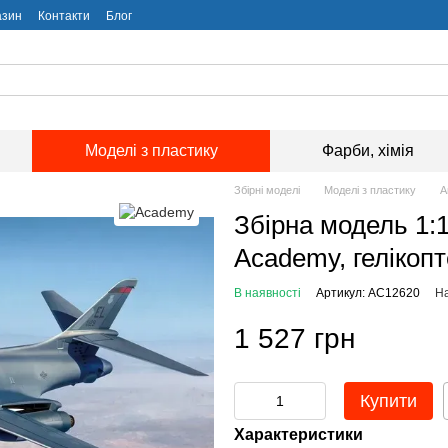
азин
Контакти
Блог
Моделі з пластику
Фарби, хімія
Збірні моделі
Моделі з пластику
А
Збірна модель 1:
Academy, гелікоп
В наявності
Артикул: AC12620
На
1 527 грн
Купити
Характеристики