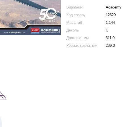
Виробник
Academy
Код товару
12620
Масштаб
1:144
Деколь
Є
Довжина, мм
311.0
Розмах крила, мм
289.0