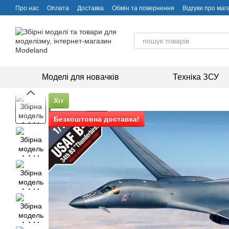
Перейти до основного контенту
Про нас
Оплата
Доставка
Обмін та повернення
Відгуки про маг
Моделі для новачків
Техніка ЗСУ
Хіт
Безкоштовна доставка!