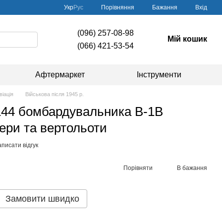
Порівняння
Укр
Рус
Бажання
Вхід
(096) 257-08-98
Мій кошик
(066) 421-53-54
Афтермаркет
Інструменти
віація
Військова після 1945 р.
144 бомбардувальника B-1B
тери та вертольоти
писати відгук
Порівняти
В бажання
Замовити швидко