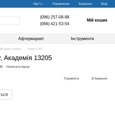
Порівняння
Укр
Рус
Бажання
Вхід
(096) 257-08-98
Мій кошик
(066) 421-53-54
Афтермаркет
Інструменти
ійськова техніка
Танки і САУ
y, Академія 13205
05
Написати відгук
Порівняти
В бажання
ться