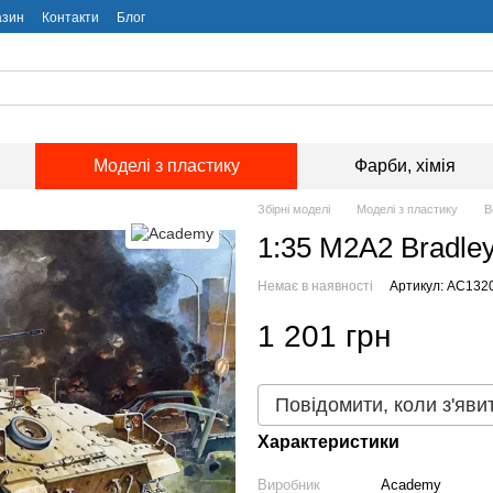
азин
Контакти
Блог
Моделі з пластику
Фарби, хімія
Збірні моделі
Моделі з пластику
В
1:35 M2A2 Bradle
Немає в наявності
Артикул: AC132
1 201 грн
Повідомити, коли з'яви
Характеристики
Виробник
Academy