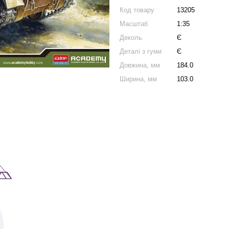
Код товару
13205
Масштаб
1:35
Деколь
Є
Деталі з гуми
Є
Довжина, мм
184.0
Ширина, мм
103.0