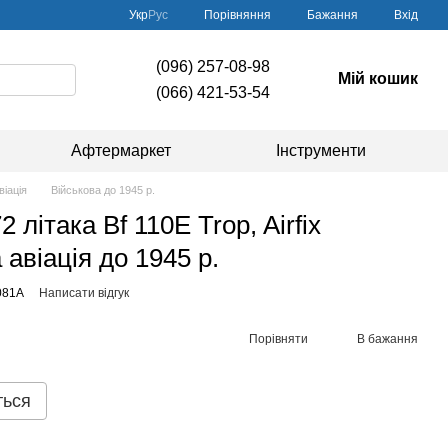
Порівняння
Укр
Рус
Бажання
Вхід
(096) 257-08-98
Мій кошик
(066) 421-53-54
Афтермаркет
Інструменти
віація
Військова до 1945 р.
 літака Bf 110E Trop, Airfix
 авіація до 1945 р.
081A
Написати відгук
Порівняти
В бажання
ться