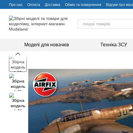
Перейти до основного контенту
Про нас
Оплата
Доставка
Обмін та повернення
Відгуки про маг
Моделі для новачків
Техніка ЗСУ