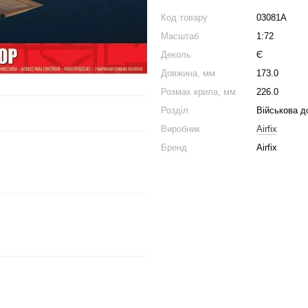
Код товару
03081A
Масштаб
1:72
Деколь
Є
Довжина, мм
173.0
Розмах крила, мм
226.0
Розділ
Військова д
Виробник
Airfix
Бренд
Airfix