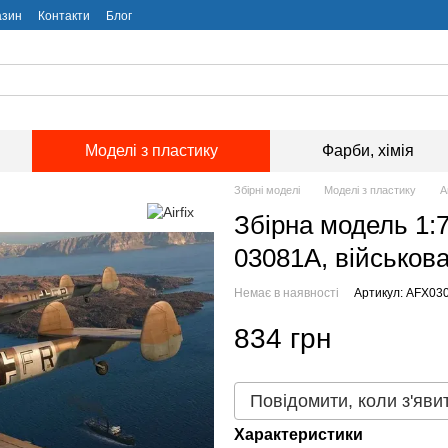
азин
Контакти
Блог
Моделі з пластику
Фарби, хімія
Збірні моделі
Моделі з пластику
А
Збірна модель 1:72
03081A, військова
Немає в наявності
Артикул: AFX03
834 грн
Повідомити, коли з'яви
Характеристики