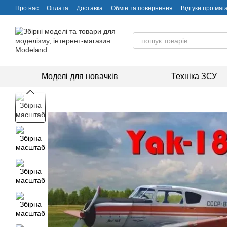
Перейти до основного контенту
Про нас
Оплата
Доставка
Обмін та повернення
Відгуки про маг
Моделі для новачків
Техніка ЗСУ