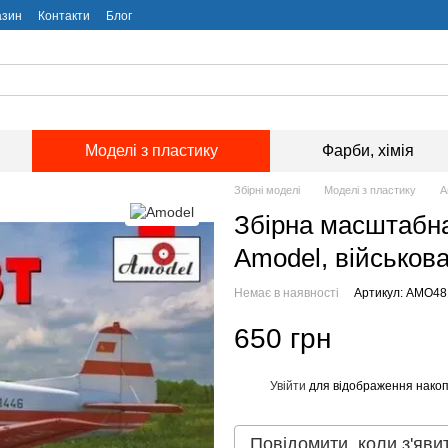
азин
Контакти
Блог
Моделі з пластику
Фарби, хімія
Збірні моделі
Моделі з пластику
А
Збірна масштабна
Amodel, військова
Немає в наявності
Артикул: AMO48
650 грн
Увійти
для відображення накоп
%
Повідомити, коли з'яви