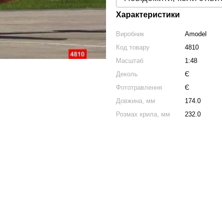
Характеристики
Виробник
Amodel
Код товару
4810
Масштаб
1:48
Деколь
Є
Фототравлення
Є
Довжина, мм
174.0
Розмах крила, мм
232.0