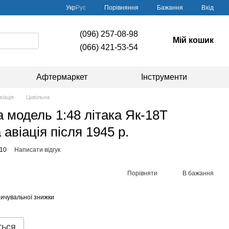
Порівняння
Укр
Рус
Бажання
Вхід
(096) 257-08-98
Мій кошик
(066) 421-53-54
Афтермаркет
Інструменти
віація
Цивільна
 модель 1:48 літака Як-18Т
 авіація після 1945 р.
10
Написати відгук
Порівняти
В бажання
ичувальної знижки
ться