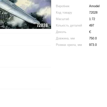
Виробник
Amodel
Код товару
72028
Масштаб
1:72
Кількість деталей
497
Деколь
Є
Довжина, мм
750.0
Розмах крила, мм
973.0