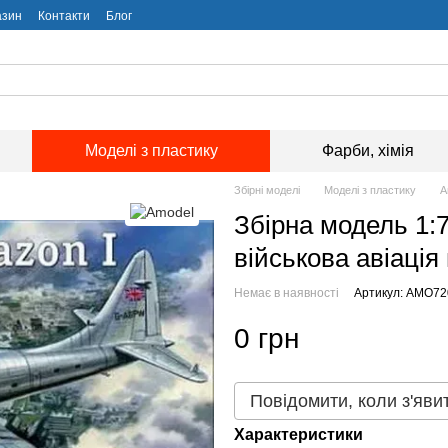
азин
Контакти
Блог
Моделі з пластику
Фарби, хімія
Збірні моделі
Моделі з пластику
А
Збірна модель 1:7
військова авіація 
Немає в наявності
Артикул: AMO72
0 грн
Повідомити, коли з'яви
Характеристики