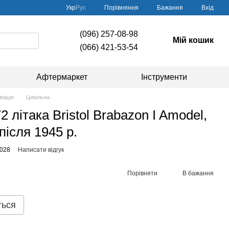
Порівняння
Укр
Рус
Бажання
Вхід
(096) 257-08-98
Мій кошик
(066) 421-53-54
Афтермаркет
Інструменти
віація
Цивільна
2 літака Bristol Brabazon I Amodel,
після 1945 р.
028
Написати відгук
Порівняти
В бажання
ться