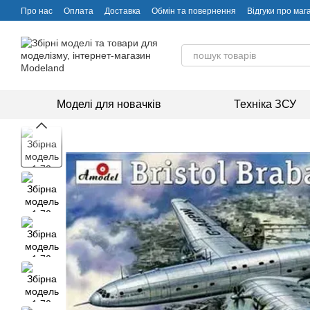
Перейти до основного контенту
Про нас
Оплата
Доставка
Обмін та повернення
Відгуки про маг
Моделі для новачків
Техніка ЗСУ