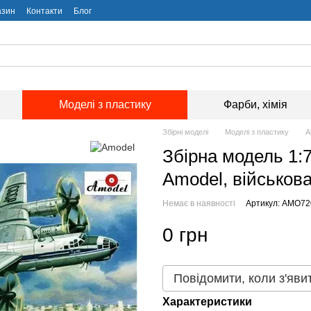
азин
Контакти
Блог
Моделі з пластику
Фарби, хімія
Збірні моделі
Моделі з пластику
А
Збірна модель 1:7
Amodel, військова
Немає в наявності
Артикул: AMO72
0 грн
Повідомити, коли з'яви
Характеристики