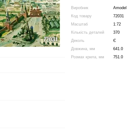
Виробник
Amodel
Код товару
72031
Масштаб
1:72
Кількість деталей
370
Деколь
Є
Довжина, мм
641.0
Розмах крила, мм
751.0