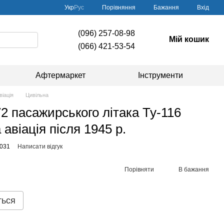
Порівняння
Укр
Рус
Бажання
Вхід
(096) 257-08-98
Мій кошик
(066) 421-53-54
Афтермаркет
Інструменти
віація
Цивільна
2 пасажирського літака Ту-116
 авіація після 1945 р.
031
Написати відгук
Порівняти
В бажання
ться