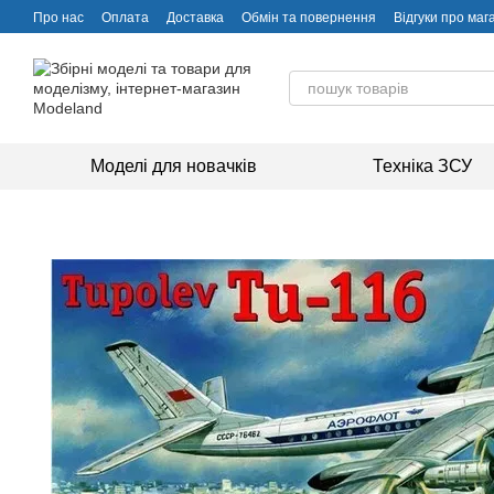
Перейти до основного контенту
Про нас
Оплата
Доставка
Обмін та повернення
Відгуки про маг
Моделі для новачків
Техніка ЗСУ