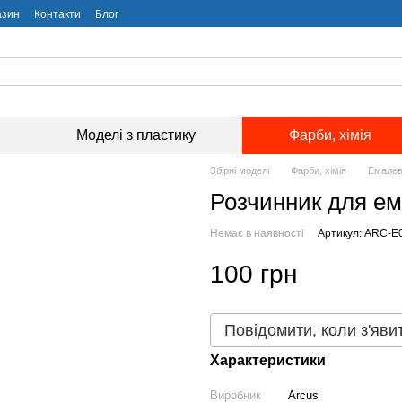
азин
Контакти
Блог
Моделі з пластику
Фарби, хімія
Збірні моделі
Фарби, хімія
Емалев
Розчинник для ем
Немає в наявності
Артикул: ARC-E
100 грн
Повідомити, коли з'яви
Характеристики
Виробник
Arcus