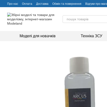
Перейти до основного контенту
Про нас
Оплата
Доставка
Обмін та повернення
Відгуки про маг
Моделі для новачків
Техніка ЗСУ