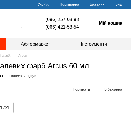
Порівняння
Укр
Рус
Бажання
Вхід
(096) 257-08-98
Мій кошик
(066) 421-53-54
Афтермаркет
Інструменти
і фарби
Arcus
алевих фарб Arcus 60 мл
001
Написати відгук
Порівняти
В бажання
ться