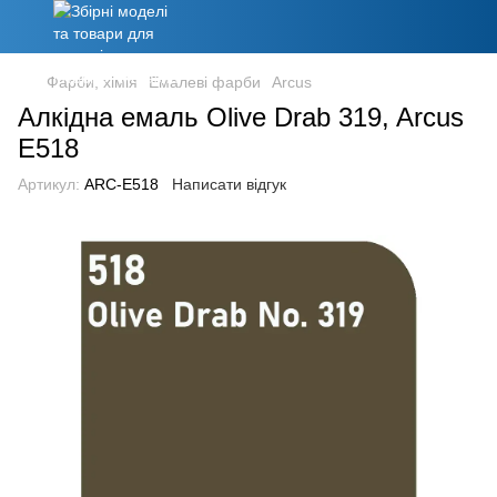
Фарби, хімія
Емалеві фарби
Arcus
Алкідна емаль Olive Drab 319, Arcus
E518
Артикул:
ARC-E518
Написати відгук