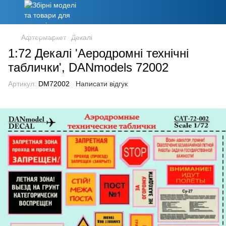
Афтермаркет
Декалі
1:72 Декалі 'Аеродромні технічні
таблички', DANmodels 72002
Артикул:
DM72002
Написати відгук