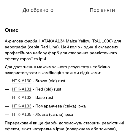
До обраного
Порівняти
Опис
Акрилова фарба HATAKA A134 Maize Yellow (RAL 1006) для
аерографа (серія Red Line). Цей колір - один зі складових
професійного набору фарб для створення реалістичного
ефекту корозії та іржі.
Для досягнення максимального результату необхідно
використовувати в комбінації з такими відтінками:
HTK-A130
- Brown (old) rust
HTK-A131
- Red (old) rust
HTK-A132
- Base rust
HTK-A133
- Помаранчева (свіжа) іржа
HTK-A135
- Жовта (світла) іржа
Перераховані вище фарби допоможуть створити реалістичні
ефекти, як-от натуральна іржа (поверхнева або точкова),