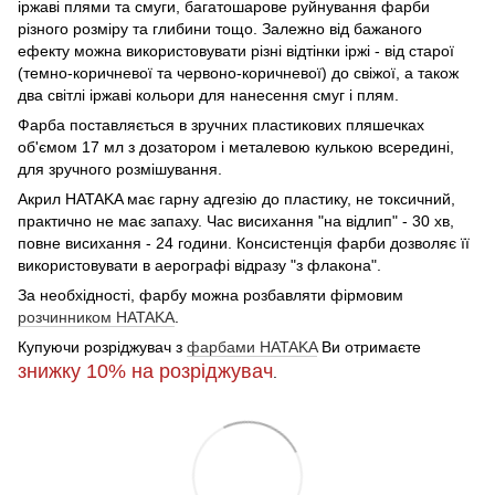
іржаві плями та смуги, багатошарове руйнування фарби
різного розміру та глибини тощо. Залежно від бажаного
ефекту можна використовувати різні відтінки іржі - від старої
(темно-коричневої та червоно-коричневої) до свіжої, а також
два світлі іржаві кольори для нанесення смуг і плям.
Фарба поставляється в зручних пластикових пляшечках
об'ємом 17 мл з дозатором і металевою кулькою всередині,
для зручного розмішування.
Акрил HATAKA має гарну адгезію до пластику, не токсичний,
практично не має запаху. Час висихання "на відлип" - 30 хв,
повне висихання - 24 години. Консистенція фарби дозволяє її
використовувати в аерографі відразу "з флакона".
За необхідності, фарбу можна розбавляти фірмовим
розчинником HATAKA
.
Купуючи розріджувач з
фарбами HATAKA
Ви отримаєте
знижку 10%
на розріджувач
.