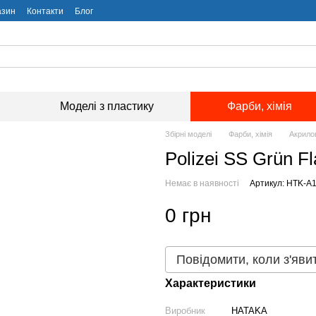
азин
Контакти
Блог
Моделі з пластику
Фарби, хімія
Збірні моделі
Фарби, хімія
Акрило
Polizei SS Grün F
Немає в наявності
Артикул: HTK-A
0 грн
Повідомити, коли з'яви
Характеристики
Виробник
HATAKA