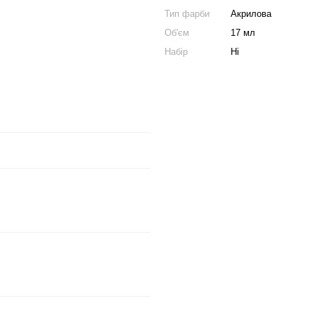
Тип фарби
Акрилова
Об'єм
17 мл
Набір
Ні