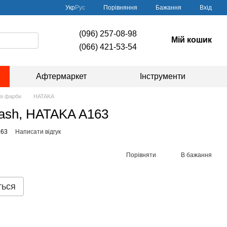
Порівняння
Укр
Рус
Бажання
Вхід
(096) 257-08-98
Мій кошик
(066) 421-53-54
Афтермаркет
Інструменти
ві фарби
HATAKA
lash, HATAKA A163
163
Написати відгук
Порівняти
В бажання
ться