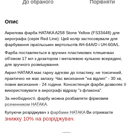
До обраного
Порівняти
Опис
Акрилова фарба HATAKA A258 Stone Yellow (FS33448) для
аерографа (серія Red Line). Цей колір застосовували для
фарбування ізраїльських вертольотів AH-64A/D і UH-60A/L.
Фарба поставляється в зручних пластикових пляшечках
об'ємом 17 мл з дозатором і металевою кулькою всередині,
для зручного розмішування.
Акрил HATAKA має гарну адгезію до пластику, не токсичний,
практично не має запаху. Час висихання "на відлип" - 30 хв,
повне висихання - 24 години. Консистенція фарби дозволяє її
використовувати в аерографі відразу "з флакона".
За необхідності, фарбу можна розбавляти фірмовим
розчинником HATAKA
.
Купуючи розріджувач з
фарбами HATAKA
Ви отримаєте
знижку 10%
на розріджувач
.