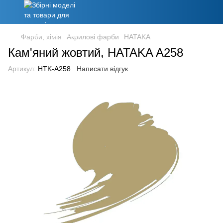
Фарби, хімія
Акрилові фарби
HATAKA
Кам'яний жовтий, HATAKA A258
Артикул:
HTK-A258
Написати відгук