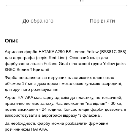
До обраного
Порівняти
Опис
Акрилова фарба HATAKA A290 BS Lemon Yellow (BS381C:355)
для аерографа (серія Red Line). Основний колір для
фарбування літаків Folland Gnat пілотажної групи Yellow jacks
КВВС Великої Британії.
Фарба поставляється в зручних пластикових пляшечках
об'ємом 17 мл з дозатором і металевою кулькою всередині,
для зручного розмішування.
Акрил HATAKA має гарну адгезію до пластику, не токсичний,
практично не має запаху. Час висихання "на відлип" - 30 хв,
повне висихання - 24 години. Консистенція фарби дозволяє її
використовувати в аерографі відразу "з флакона".
За необхідності, фарбу можна розбавляти фірмовим
розчинником HATAKA.