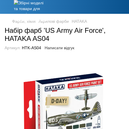
Фарби, хімія
Акрилові фарби
HATAKA
Набір фарб 'US Army Air Force',
HATAKA AS04
Артикул:
HTK-AS04
Написати відгук