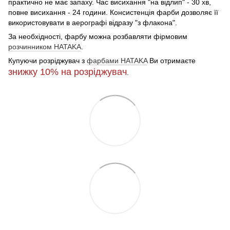
практично не має запаху. Час висихання "на відлип" - 30 хв,
повне висихання - 24 години. Консистенція фарби дозволяє її
використовувати в аерографі відразу "з флакона".
За необхідності, фарбу можна розбавляти фірмовим
розчинником HATAKA
.
Купуючи розріджувач з
фарбами HATAKA
Ви отримаєте
знижку 10%
на розріджувач
.