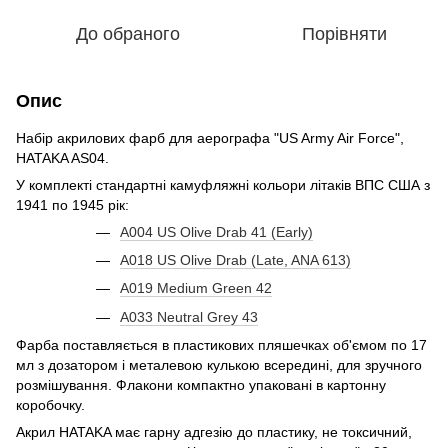
До обраного
Порівняти
Опис
Набір акрилових фарб для аерографа "US Army Air Force",
HATAKA AS04.
У комплекті стандартні камуфляжні кольори літаків ВПС США з
1941 по 1945 рік:
A004 US Olive Drab 41 (Early)
A018 US Olive Drab (Late, ANA 613)
A019 Medium Green 42
A033 Neutral Grey 43
Фарба поставляється в пластикових пляшечках об'ємом по 17
мл з дозатором і металевою кулькою всередині, для зручного
розмішування. Флакони компактно упаковані в картонну
коробочку.
Акрил HATAKA має гарну адгезію до пластику, не токсичний,