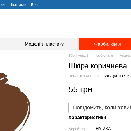
азин
Контакти
Блог
Моделі з пластику
Фарби, хімія
Збірні моделі
Фарби, хімія
Акрило
Шкіра коричнева
Немає в наявності
Артикул: HTK-B
55 грн
Повідомити, коли з'яви
Характеристики
Виробник
HATAKA