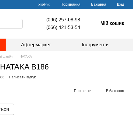
Порівняння
Укр
Рус
Бажання
Вхід
(096) 257-08-98
Мій кошик
(066) 421-53-54
Афтермаркет
Інструменти
ві фарби
HATAKA
, HATAKA B186
186
Написати відгук
Порівняти
В бажання
ться