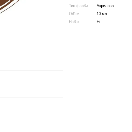
Тип фарби
Акрилова
Об'єм
10 мл
Набір
Ні