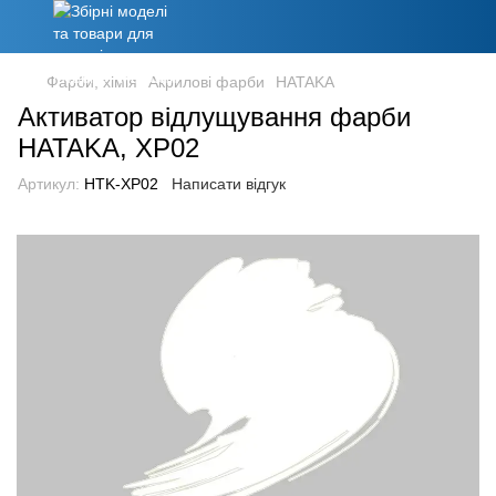
Фарби, хімія
Акрилові фарби
HATAKA
Активатор відлущування фарби
HATAKA, XP02
Артикул:
HTK-XP02
Написати відгук