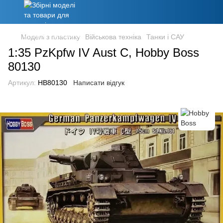
Моделі з пластику
Військова техніка
Танки і САУ
1:35 PzKpfw IV Aust C, Hobby Boss
80130
Артикул:
HB80130
Написати відгук