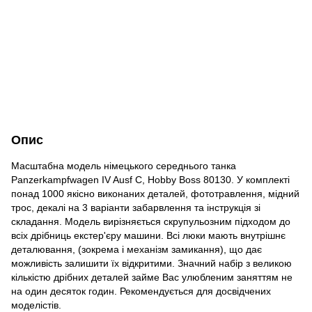
Опис
Масштабна модель німецького середнього танка
Panzerkampfwagen IV Ausf C, Hobby Boss 80130. У комплекті
понад 1000 якісно виконаних деталей, фототравлення, мідний
трос, декалі на 3 варіанти забарвлення та інструкція зі
складання. Модель вирізняється скрупульозним підходом до
всіх дрібниць екстер'єру машини. Всі люки мають внутрішнє
деталювання, (зокрема і механізм замикання), що дає
можливість залишити їх відкритими. Значний набір з великою
кількістю дрібних деталей займе Вас улюбленим заняттям не
на один десяток годин. Рекомендується для досвідчених
моделістів.