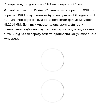
Розміри моделі: довжина - 169 мм, ширина - 81 мм.
Panzerkampfwagen IV Ausf C випускали з вересня 1938 по
серпень 1939 року. Загалом було випущено 140 одиниць. Із
40-ї машини серії почали встановлювати двигун Maybach
HL120TRM. До інших удосконалень можна віднести
спеціальний відбійник під стволом гармати для відгинання
антени під час повороту вежі та броньовий кожух спареного
кулемета.