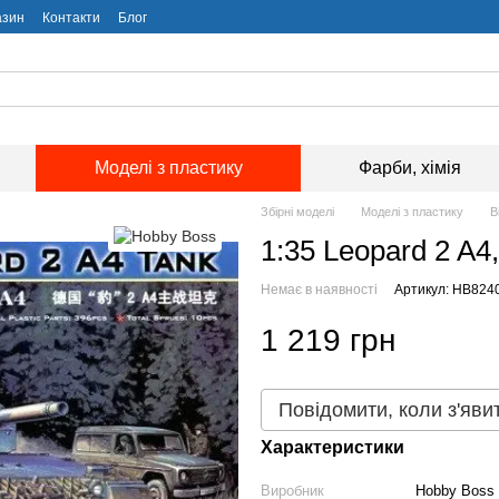
азин
Контакти
Блог
Моделі з пластику
Фарби, хімія
Збірні моделі
Моделі з пластику
В
1:35 Leopard 2 A4
Немає в наявності
Артикул: HB824
1 219 грн
Повідомити, коли з'яви
Характеристики
Виробник
Hobby Boss