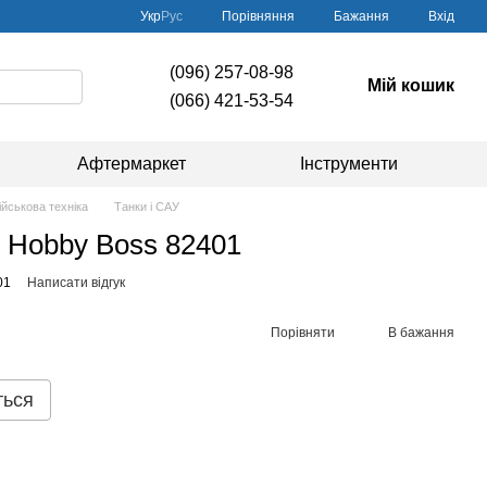
Порівняння
Укр
Рус
Бажання
Вхід
(096) 257-08-98
Мій кошик
(066) 421-53-54
Афтермаркет
Інструменти
ійськова техніка
Танки і САУ
, Hobby Boss 82401
01
Написати відгук
Порівняти
В бажання
ться