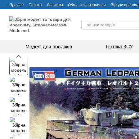
Перейти до основного контенту
Про нас
Оплата
Доставка
Обмін та повернення
Відгуки про маг
Моделі для новачків
Техніка ЗСУ