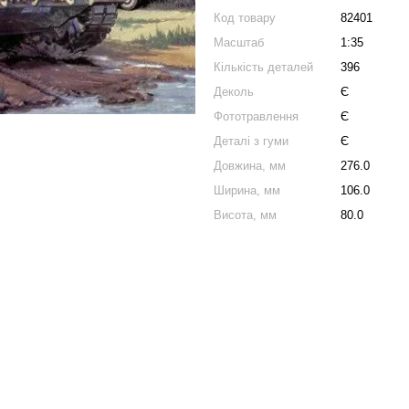
Код товару
82401
Масштаб
1:35
Кількість деталей
396
Деколь
Є
Фототравлення
Є
Деталі з гуми
Є
Довжина, мм
276.0
Ширина, мм
106.0
Висота, мм
80.0